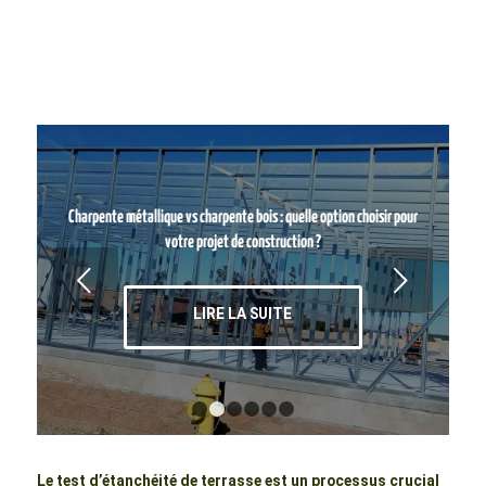
Charpente métallique vs charpente bois : quelle option choisir pour
votre projet de construction ?
Suivant
LIRE LA SUITE
1
2
3
4
5
6
Le test d’étanchéité de terrasse est un processus crucial