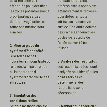
de la terrasse est
Pendant le test, les
effectuée pour identifier
professionnels observent
les zones potentiellement
attentivement la terrasse
problématiques. Les
pour détecter toute
débris, la végétation, et
infiltration ou toute zone
toute obstruction sont
humide. Des outils comme
éliminés.
des caméras thermiques
ou des détecteurs de
fumée peuvent être
2. Mise en place du
utilisés.
système d’étanchéité :
Si la terrasse est
nouvellement construite ou
5. Analyse des résultats :
rénovée, la mise en place
Les résultats du test sont
ou la réparation du
analysés pour identifier les
système d’étanchéité est
points faibles et
effectuée.
déterminer si des
réparations sont
nécessaires.
3. Simulation des
conditions réelles :
Selon la méthode choisie,
6. Rapport d’inspection :