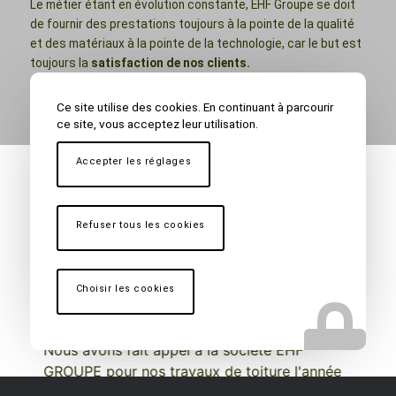
Le métier étant en évolution constante, EHF Groupe se doit
de fournir des prestations toujours à la pointe de la qualité
et des matériaux à la pointe de la technologie, car le but est
toujours la
satisfaction de nos clients.
Ce site utilise des cookies. En continuant à parcourir
ce site, vous acceptez leur utilisation.
Accepter les réglages
Nos clients témoignent
Refuser tous les cookies
evelyne isaia
Choisir les cookies
Nous avons fait appel à la société EHF
Tr
GROUPE pour nos travaux de toiture l'année
tr
dernière. ( changement du faîtage et
tr