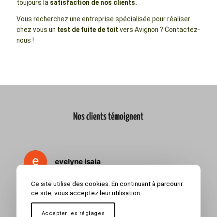
toujours la
satisfaction de nos clients.
Vous recherchez une entreprise spécialisée pour réaliser
chez vous un
test de fuite de toit
vers Avignon ? Contactez-
nous !
Nos clients témoignent
evelyne isaia
Ce site utilise des cookies. En continuant à parcourir
ce site, vous acceptez leur utilisation.
Nous avons fait appel à la société EHF
Tr
GROUPE pour nos travaux de toiture l'année
tr
Accepter les réglages